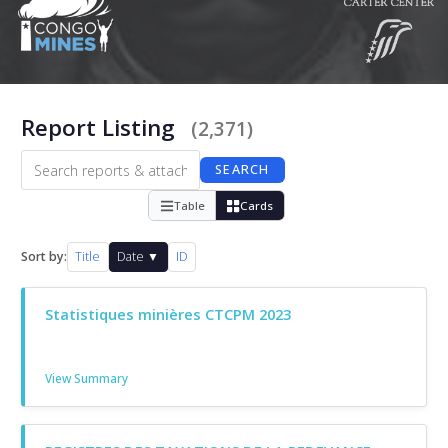
Report Listing
(2,371)
SEARCH
Table
Cards
Sort by:
Title
Date ▼
ID
Statistiques minières CTCPM 2023
View Summary