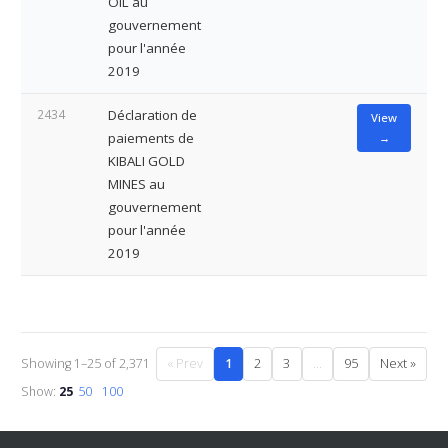
OIL au
gouvernement
pour l'année
2019
2434
Déclaration de
View
paiements de
→
KIBALI GOLD
MINES au
gouvernement
pour l'année
2019
Showing 1–25 of 2,371
« Prev
1
2
3
…
95
Next »
Show:
25
50
100