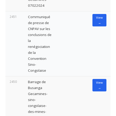
07022024
2451
Communiqué
View
de presse de
→
CNPAV sur les
conclusions de
la
renégociation
de la
Convention
Sino-
Congolaise
2450
Barrage de
View
Busanga
→
Gecamines-
sino-
congolaise-
des-mines-