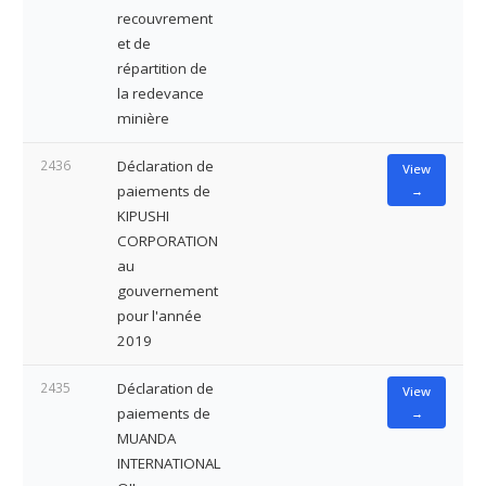
recouvrement
et de
répartition de
la redevance
minière
2436
Déclaration de
View
paiements de
→
KIPUSHI
CORPORATION
au
gouvernement
pour l'année
2019
2435
Déclaration de
View
paiements de
→
MUANDA
INTERNATIONAL