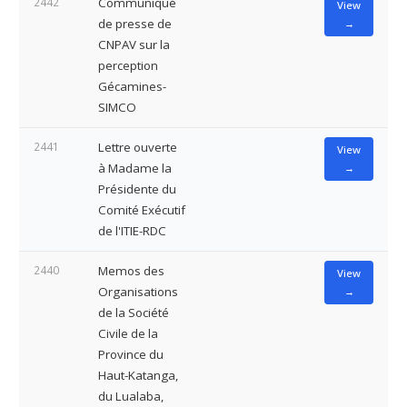
2442
Communiqué
View
de presse de
→
CNPAV sur la
perception
Gécamines-
SIMCO
2441
Lettre ouverte
View
à Madame la
→
Présidente du
Comité Exécutif
de l'ITIE-RDC
2440
Memos des
View
Organisations
→
de la Société
Civile de la
Province du
Haut-Katanga,
du Lualaba,