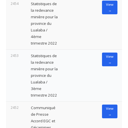
2454
Statistiques de
View
la redevance
→
minière pour la
province du
Lualaba /
4ème
trimestre 2022
2453
Statistiques de
View
la redevance
→
minière pour la
province du
Lualaba /
3ème
trimestre 2022
2452
Communiqué
View
de Presse
→
Accord EGC et
Gécamines