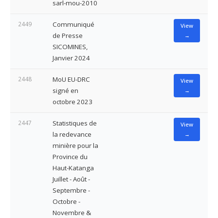
sarl-mou-2010
2449
Communiqué
View
de Presse
→
SICOMINES,
Janvier 2024
2448
MoU EU-DRC
View
signé en
→
octobre 2023
2447
Statistiques de
View
la redevance
→
minière pour la
Province du
Haut-Katanga
Juillet - Août -
Septembre -
Octobre -
Novembre &