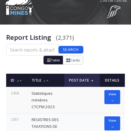
Report Listing
(2,371)
SEARCH
Table
Cards
ID
TITLE
POST DATE
DETAILS
▲▼
▲▼
▼
2458
Statistiques
View
minières
→
CTCPM 2023
2457
REGISTRES DES
View
TAXATIONS DE
→