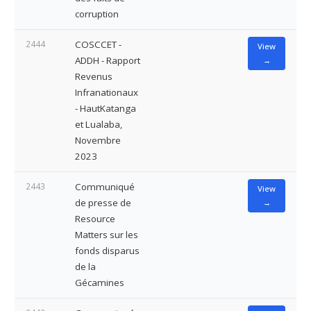
corruption
2444
COSCCET -
View
ADDH - Rapport
→
Revenus
Infranationaux
- HautKatanga
et Lualaba,
Novembre
2023
2443
Communiqué
View
de presse de
→
Resource
Matters sur les
fonds disparus
de la
Gécamines