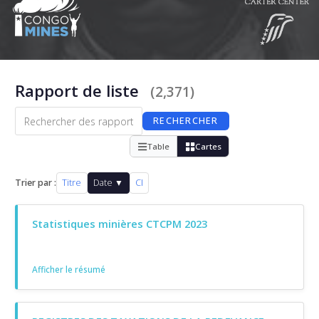
Rapport de liste
(2,371)
RECHERCHER
Table
Cartes
Trier par :
Titre
Date ▼
CI
Statistiques minières CTCPM 2023
Afficher le résumé