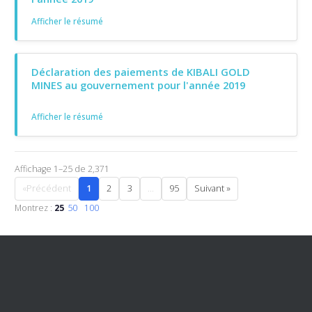
Afficher le résumé
Déclaration des paiements de KIBALI GOLD
MINES au gouvernement pour l'année 2019
Afficher le résumé
Affichage 1–25 de 2,371
«Précédent
1
2
3
...
95
Suivant »
Montrez :
25
50
100