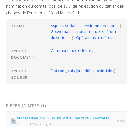
nomination du comité local de suivi de l'exécution du cahier des
charges de l'entreprise Metal Mines Sarl
Aspects sociaux et environnementaux
|
THÈME
Gouvernance, transparence et réformes
du secteur
|
Opérations minières
Communiqués et lettres
TYPE DE
DOCUMENT
Etat congolais (autorités provinciales)
TYPE DE
SOURCE
PIÈCES JOINTES (1)
Arrêté Urbain N°210/016 du 11 mars 2026 Metal Mines Sarl
1,8 Mo
ARRETE-N°16-metal.pdf